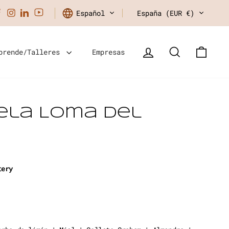
Idioma
Moneda
Facebook
Instagram
LinkedIn
Español
España (EUR €)
Ingresar
Buscar
Carri
prende/Talleres
Empresas
ela Loma del
stery