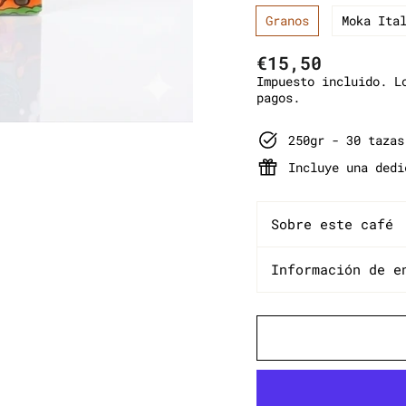
Granos
Moka Ita
Precio
€15,50
habitual
Impuesto incluido. 
pagos.
250gr - 30 tazas
Incluye una dedi
Sobre este café
Información de e