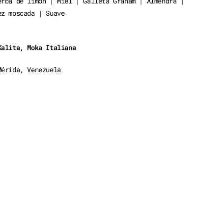
erba de limón | Miel | Galleta Graham | Almendra |
ez moscada | Suave
Kalita, Moka Italiana
Mérida, Venezuela